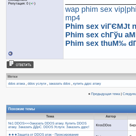
________________
Репутация: 0 (
+
/
-
)
wap phim sex vip|ph
mp4
Phim sex viГЄМЈt 
Phim sex chГўu aМ
Phim sex thuМ‰ d
Метки
ddos атака
,
ddos услуги
,
заказать ddos
,
купить ддос атаку
«
Предыдущая тема
|
Следующ
Похожие темы
Тема
Автор
№1 DDOS>>>Заказать DDOS атаку. Купить DDOS
KrosDDos
Бир
атаку. Заказать ДДоС. DDOS Услуги. Заказать ддос!
★★★Защита от DDOS атак - Проксирование