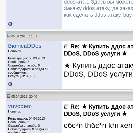
ddos-атак. Здесь вы можете
Закажу ddos атаку,где зака
как сделать ddos атаку, buy 
05.04.2013, 11:51
BionicaDDos
Re: ★ Купить ддос ат
Новичок
DDoS, DDoS услуги ★
Регистрация: 06.03.2013
Сообщений: 2
★ Купить ддос атаку
Сказал(а) спасибо: 0
Поблагодарили 0 раз(а) в 0
DDoS, DDoS услуг
сообщениях
Репутация: 0 (
+
/
-
)
05.04.2013, 20:40
vuvodem
Re: ★ Купить ддос ат
Новичок
DDoS, DDoS услуги ★
Регистрация: 04.04.2013
Сообщений: 2
cбє*n thбє*n khi xe
Сказал(а) спасибо: 0
Поблагодарили 0 раз(а) в 0
сообщениях