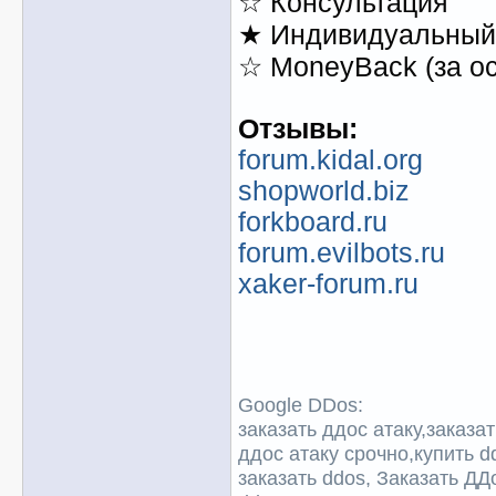
☆ Консультация
★ Индивидуальный 
☆ MoneyBack (за о
Отзывы:
forum.kidal.org
shopworld.biz
forkboard.ru
forum.evilbots.ru
xaker-forum.ru
Google DDos:
заказать ддос атаку,заказа
ддос атаку срочно,купить d
заказать ddos, Заказать ДД