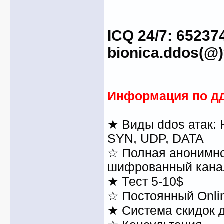
ICQ 24/7: 65237
bionica.ddos(@
Информация по дд
★ Виды ddos атак:
SYN, UDP, DATA
☆ Полная анонимно
шифрованный кана
★ Тест 5-10$
☆ Постоянный Onli
★ Система скидок 