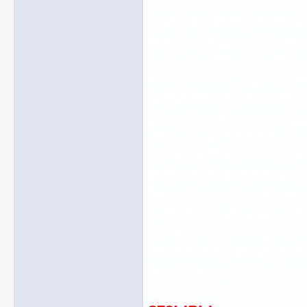
Услуги Ddos сервис 
заказать Ддос зака
ддос сервис, услуг
конкурента, где зак
остановить работу с
ддос, +на сервер дд
атаку, samp ддос, к
ddos сайта, ddos ser
punish a competitor,
Saito, stop work Sai
server ddos attack d
ddos, buy ddos, ddos
атака css, ddos http
сайт, защита +от dd