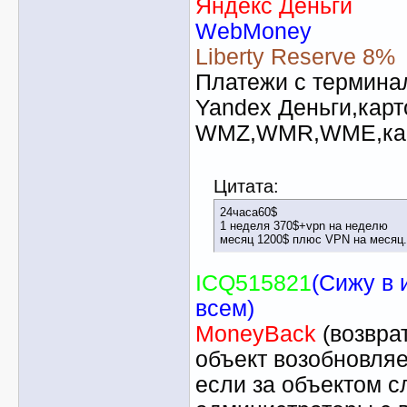
Яндекс Деньги
WebMoney
Liberty Reserve 8%
Платежи с термина
Yandex Деньги,карт
WMZ,WMR,WME,кар
Цитата:
24часа60$
1 неделя 370$+vpn на неделю
месяц 1200$ плюс VPN на месяц..
ICQ
515821
(Сижу в 
всем)
MoneyBack
(возвра
объект возобновляе
если за объектом 