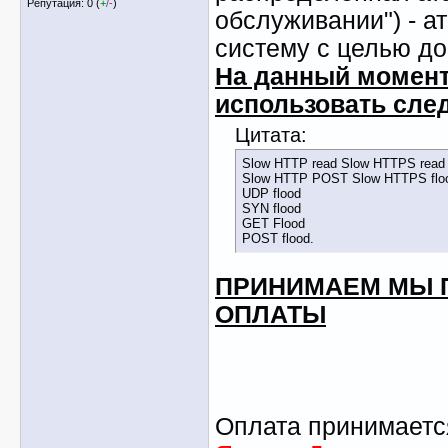
Репутация: 0 (
+
/
-
)
обслуживании") - а
систему с целью до
На данный момен
использовать сле
Цитата:
Slow HTTP read Slow HTTPS read
Slow HTTP POST Slow HTTPS flo
UDP flood
SYN flood
GET Flood
POST flood.
ПРИНИМАЕМ МЫ 
ОПЛАТЫ
Оплата принимается