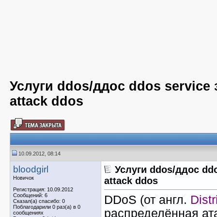
Услуги ddos/ддос ddos service
attack ddos
10.09.2012, 08:14
bloodgirl
Услуги ddos/ддос ddo
Новичок
attack ddos
Регистрация: 10.09.2012
Сообщений: 6
DDoS
(от англ.
Dist
Сказал(а) спасибо: 0
Поблагодарили 0 раз(а) в 0
распределённая ата
сообщениях