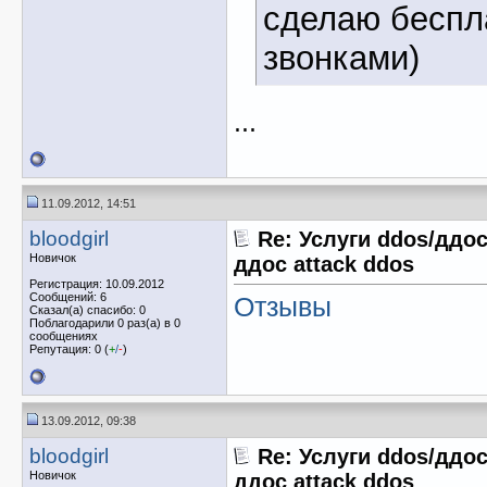
сделаю беспл
звонками)
...
11.09.2012, 14:51
bloodgirl
Re: Услуги ddos/ддос
Новичок
ддос attack ddos
Регистрация: 10.09.2012
Сообщений: 6
Отзывы
Сказал(а) спасибо: 0
Поблагодарили 0 раз(а) в 0
сообщениях
Репутация: 0 (
+
/
-
)
13.09.2012, 09:38
bloodgirl
Re: Услуги ddos/ддос
Новичок
ддос attack ddos