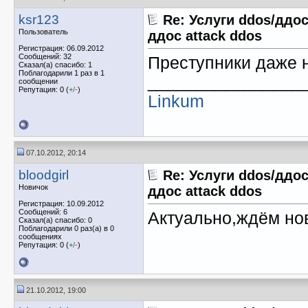
ksr123
Re: Услуги ddos/ддос
Пользователь
ддос attack ddos
Регистрация: 06.09.2012
Сообщений: 32
Преступники даже н
Сказал(а) спасибо: 1
Поблагодарили 1 раз в 1
________________
сообщении
Репутация: 0 (
+
/
-
)
Linkum
07.10.2012, 20:14
bloodgirl
Re: Услуги ddos/ддос
Новичок
ддос attack ddos
Регистрация: 10.09.2012
Сообщений: 6
Актуально,ждём нов
Сказал(а) спасибо: 0
Поблагодарили 0 раз(а) в 0
сообщениях
Репутация: 0 (
+
/
-
)
21.10.2012, 19:00