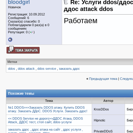
bloodgirl
Re: Услуги ddos/ддос
Новичок
ддос attack ddos
Регистрация: 10.09.2012
Сообщений: 6
Работаем
Сказал(а) спасибо: 0
Поблагодарили 0 раз(а) в 0
сообщениях
Репутация: 0 (
+
/
-
)
Метки
ddos
,
ddos attack
,
ddos service
,
заказать ддос
«
Предыдущая тема
|
Следующ
Похожие темы
Тема
Автор
№1 DDOS>>>Заказать DDOS атаку. Купить DDOS
KrosDDos
Бир
атаку. Заказать ДДоС. DDOS Услуги. Заказать ддос!
<< DDOS Servise не дорого>>ДДОС Атака, DDOS
Hipnotic
Бир
Attack, ДДОС тест, стоп сайт, ddos-услуги
заказать ддос , ддос атака на сайт , ддос услуги ,
PrivateDDoS
Бир
купить ддос , заказать ddos