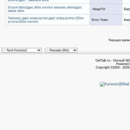
Услуги ddos/ддос ddos service заказать ddos/ддос
-NegaTiV-
Бир
attack ddos
Заказать ддос атаку,куплю ддос атаку,купить DDos
Error-Team
Бир
услуги,DDos service.
Текущее врем
GidTalk.ru - Уютный S
Powered b
Copyright ©2000 - 2026,