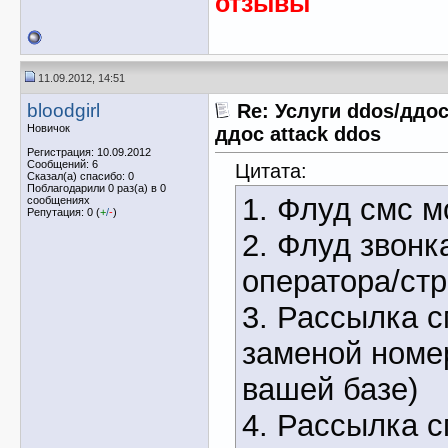
отзывы
11.09.2012, 14:51
bloodgirl
Re: Услуги ddos/ддос
Новичок
ддос attack ddos
Регистрация: 10.09.2012
Сообщений: 6
Цитата:
Сказал(а) спасибо: 0
Поблагодарили 0 раз(а) в 0
1. Флуд смс м
сообщениях
Репутация: 0 (
+
/
-
)
2. Флуд звонк
оператора/ст
3. Рассылка 
заменой номер
вашей базе)
4. Рассылка 