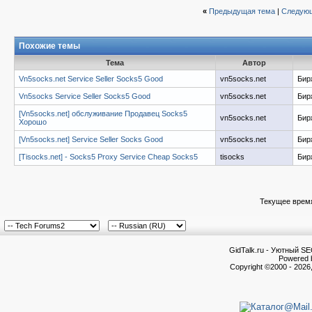
«
Предыдущая тема
|
Следующ
Похожие темы
Тема
Автор
Vn5socks.net Service Seller Socks5 Good
vn5socks.net
Бир
Vn5socks Service Seller Socks5 Good
vn5socks.net
Бир
[Vn5socks.net] обслуживание Продавец Socks5
vn5socks.net
Бир
Хорошо
[Vn5socks.net] Service Seller Socks Good
vn5socks.net
Бир
[Tisocks.net] - Socks5 Proxy Service Cheap Socks5
tisocks
Бир
Текущее врем
GidTalk.ru - Уютный S
Powered b
Copyright ©2000 - 2026,